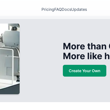
Pricing
FAQ
Docs
Updates
More than 
More like
Create Your Own