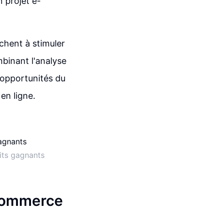
n projet e-
rchent à stimuler
mbinant l'analyse
s opportunités du
en ligne.
its gagnants
 Commerce