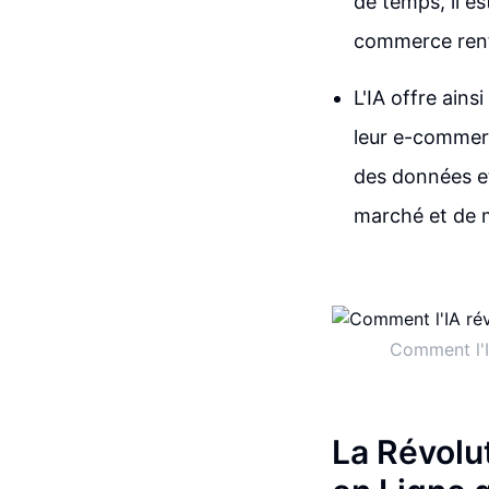
de temps, il es
commerce rent
L'IA offre ains
leur e-commerc
des données et 
marché et de m
Comment l'I
La Révolu