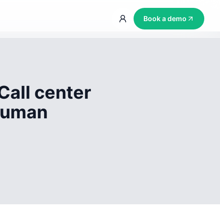
Book a demo
Call center
 human