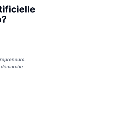
ificielle
b?
trepreneurs.
te démarche