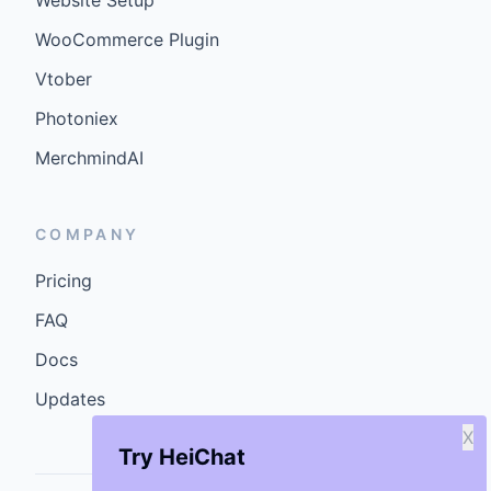
Website Setup
WooCommerce Plugin
Vtober
Photoniex
MerchmindAI
COMPANY
Pricing
FAQ
Docs
Updates
X
Try HeiChat