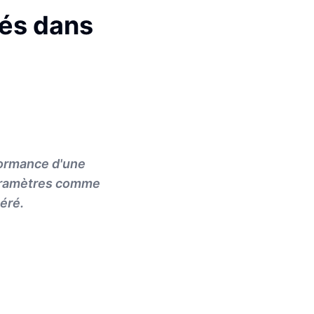
lés dans
formance d'une
paramètres comme
néré.