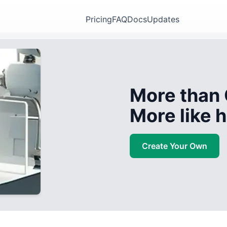
Pricing
FAQ
Docs
Updates
More than 
More like
Create Your Own