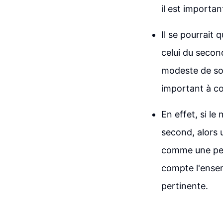
il est importa
Il se pourrait
celui du second.
modeste de son
important à co
En effet, si le
second, alors u
comme une per
compte l'ensem
pertinente.