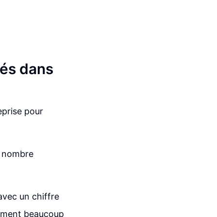
lés dans
eprise pour
du nombre
avec un chiffre
blement beaucoup