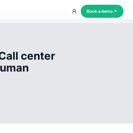
Book a demo
Call center
 human