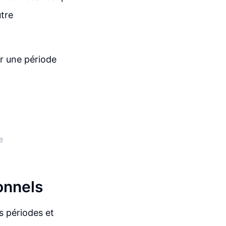
utre
ur une période
e
onnels
s périodes et