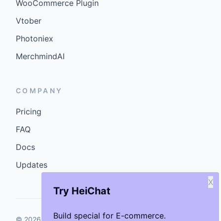
WooCommerce Plugin
Vtober
Photoniex
MerchmindAI
COMPANY
Pricing
FAQ
Docs
Updates
X
Try HeiChat
Build special for E-commerce.
©
2026
GenCybers Inc. All rights reserved.