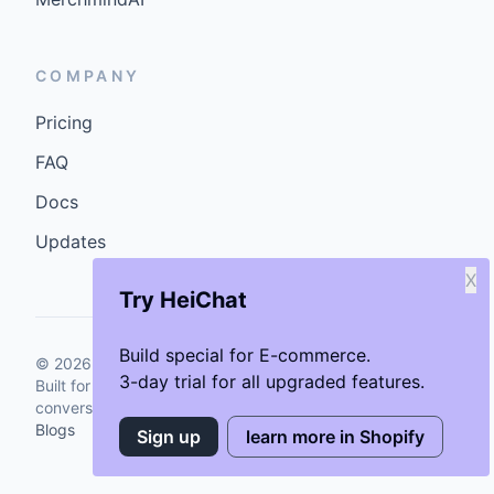
COMPANY
Pricing
FAQ
Docs
Updates
X
Try HeiChat
Build special for E-commerce.
©
2026
GenCybers Inc. All rights reserved.
3-day trial for all upgraded features.
Built for storefronts that want faster answers and cleaner
conversions.
Blogs
Sign up
learn more in Shopify