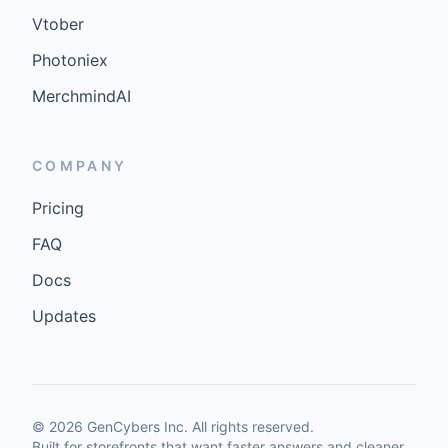
Vtober
Photoniex
MerchmindAI
COMPANY
Pricing
FAQ
Docs
Updates
©
2026
GenCybers Inc. All rights reserved.
Built for storefronts that want faster answers and cleaner