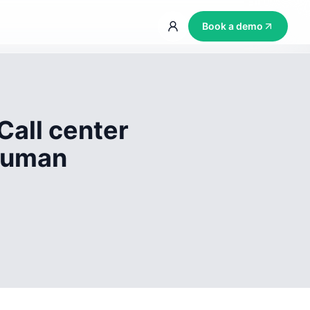
Book a demo
Call center
 human