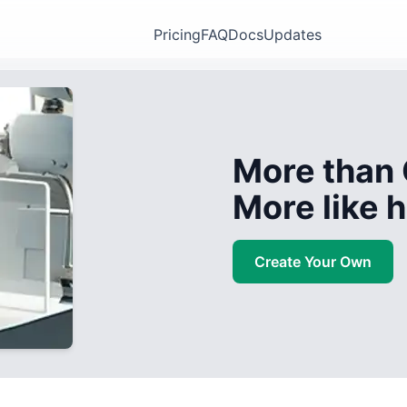
Pricing
FAQ
Docs
Updates
More than 
More like
Create Your Own