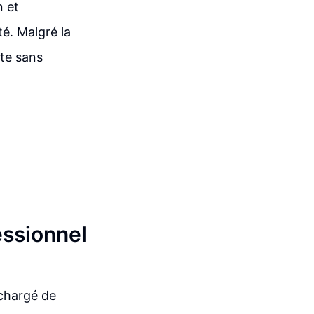
n et
té. Malgré la
ste sans
essionnel
 chargé de