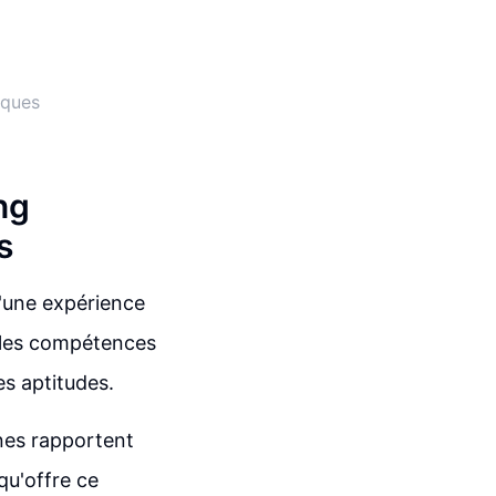
iques
ng
s
'une expérience
e les compétences
es aptitudes.
nes rapportent
 qu'offre ce