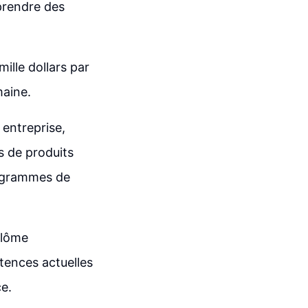
prendre des
ille dollars par
maine.
entreprise,
s de produits
rogrammes de
plôme
étences actuelles
e.