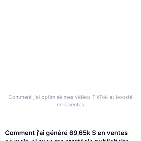
Comment j'ai optimisé mes vidéos TikTok et boosté
mes ventes
Comment j'ai généré 69,65k $ en ventes