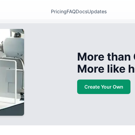
Pricing
FAQ
Docs
Updates
More than 
More like
Create Your Own