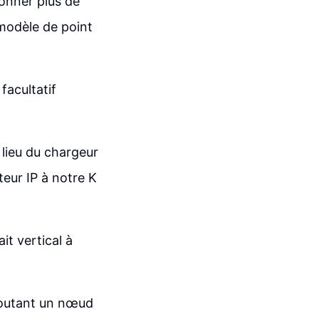
onner plus de
 modèle de point
facultatif
lieu du chargeur
teur IP à notre K
it vertical à
joutant un nœud