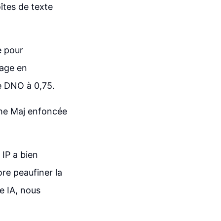
oîtes de texte
e pour
mage en
e DNO à 0,75.
che Maj enfoncée
 IP a bien
re peaufiner la
e IA, nous