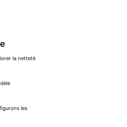
ge
orer la netteté
odèle
igurons les