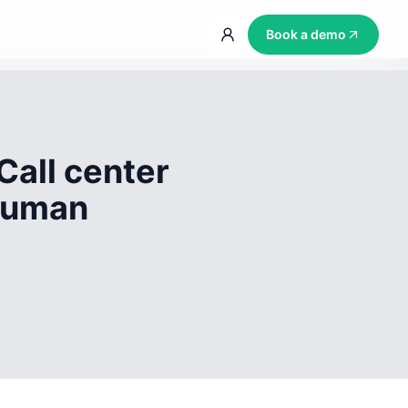
Book a demo
Call center
 human