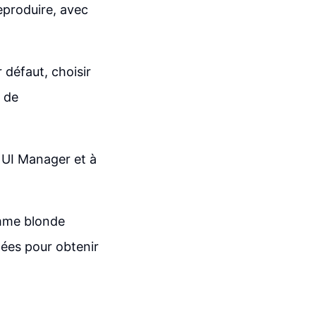
reproduire, avec
 défaut, choisir
s de
 UI Manager et à
emme blonde
lées pour obtenir