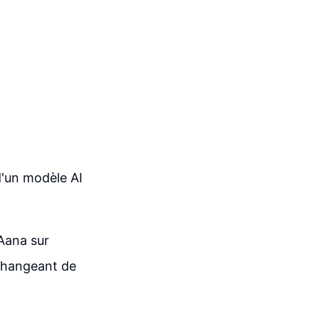
d'un modèle AI
 Aana sur
 changeant de