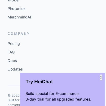
Vtober
Photoniex
MerchmindAI
COMPANY
Pricing
FAQ
Docs
Updates
X
Try HeiChat
Build special for E-commerce.
©
2026
GenCybers Inc. All rights reserved.
3-day trial for all upgraded features.
Built for storefronts that want faster answers and cleaner
conversions.