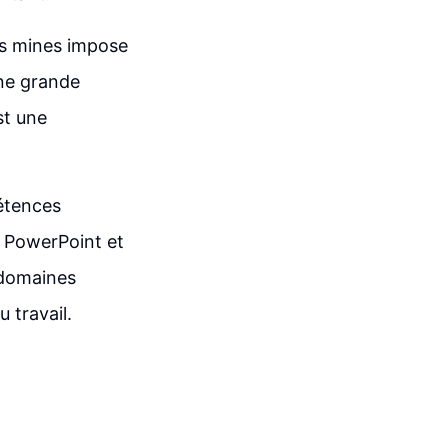
les mines impose
une grande
st une
étences
t PowerPoint et
 domaines
 travail.