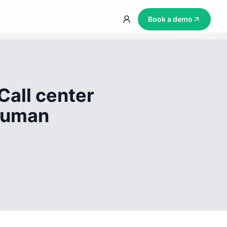
Book a demo
Call center
 human