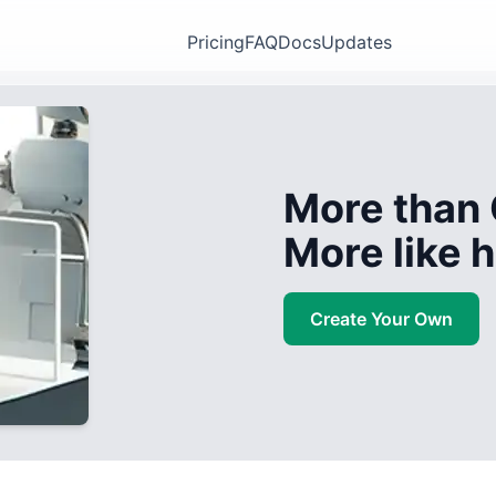
Pricing
FAQ
Docs
Updates
More than 
More like
Create Your Own