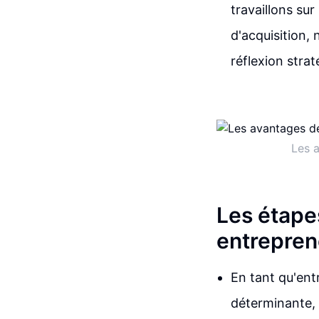
travaillons sur
d'acquisition,
réflexion strat
Les a
Les étapes
entrepren
En tant qu'ent
déterminante, 