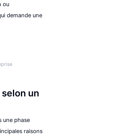
n ou
l qui demande une
eprise
e selon un
ns une phase
ncipales raisons