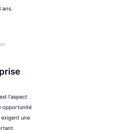
3 ans.
eur
prise
est l'aspect
e opportunité
 exigent une
rtant.