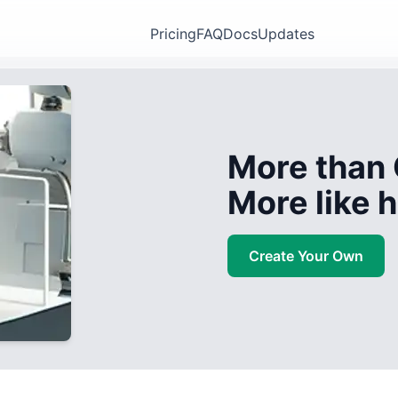
Pricing
FAQ
Docs
Updates
More than 
More like
Create Your Own