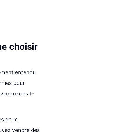
e choisir
lement entendu
ormes pour
 vendre des t-
ces deux
uvez vendre des