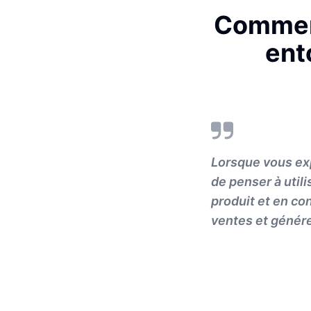
Comment
ent
Lorsque vous exp
de penser à util
produit et en co
ventes et génér