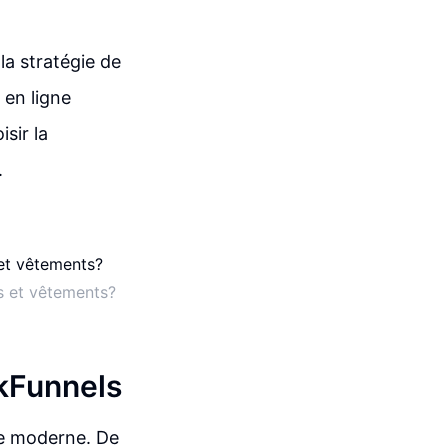
la stratégie de
 en ligne
sir la
.
ts et vêtements?
ckFunnels
ce moderne. De