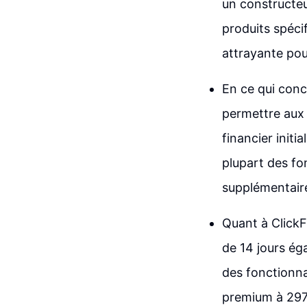
un constructeur
produits spéci
attrayante pou
En ce qui conc
permettre aux 
financier initi
plupart des fo
supplémentaire
Quant à ClickF
de 14 jours ég
des fonctionna
premium à 297 