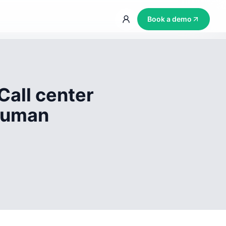
Book a demo
Call center
 human