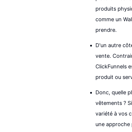
produits physi
comme un Walma
prendre.
D'un autre côt
vente. Contrai
ClickFunnels es
produit ou serv
Donc, quelle p
vêtements ? Si
variété à vos c
une approche p