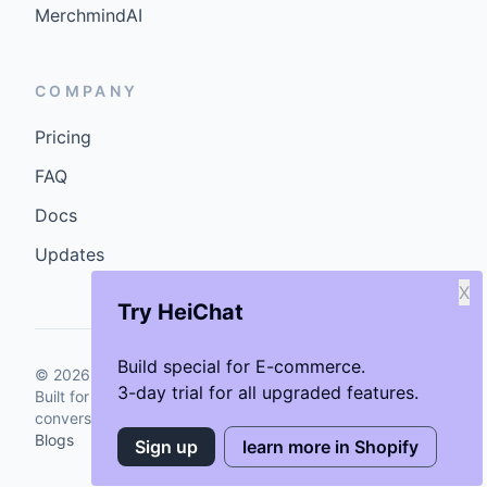
MerchmindAI
COMPANY
Pricing
FAQ
Docs
Updates
X
Try HeiChat
Build special for E-commerce.
©
2026
GenCybers Inc. All rights reserved.
3-day trial for all upgraded features.
Built for storefronts that want faster answers and cleaner
conversions.
Blogs
Sign up
learn more in Shopify