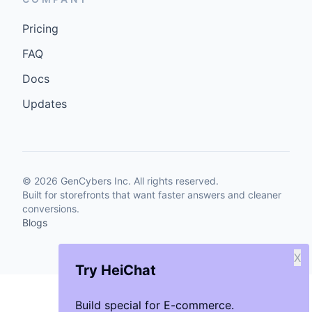
Pricing
FAQ
Docs
Updates
©
2026
GenCybers Inc. All rights reserved.
Built for storefronts that want faster answers and cleaner
conversions.
Blogs
X
Try HeiChat
Build special for E-commerce.