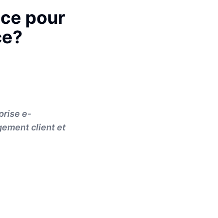
ace pour
ce?
prise e-
ement client et