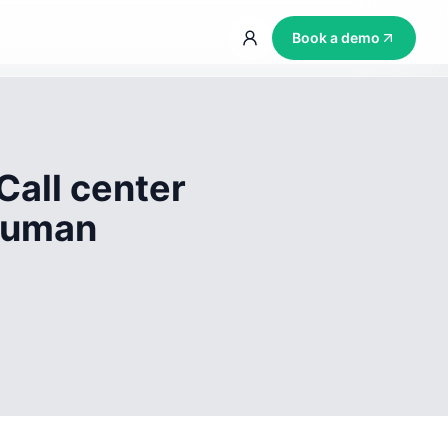
Book a demo
Call center
 human