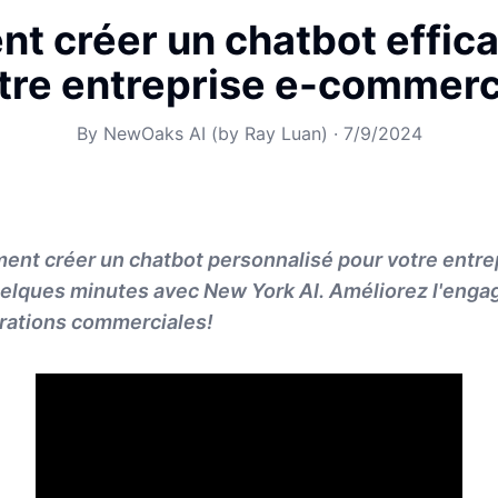
 créer un chatbot effic
tre entreprise e-commer
By
NewOaks AI (by Ray Luan)
·
7/9/2024
nt créer un chatbot personnalisé pour votre entre
lques minutes avec New York AI. Améliorez l'engag
rations commerciales!