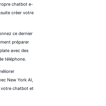
propre chatbot e-
uite créer votre
onnez ce dernier
omment préparer
plate avec des
 de téléphone.
éliorer
Avec New York AI,
 votre chatbot et