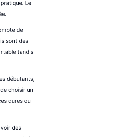
 pratique. Le
ée.
compte de
pis sont des
ortable tandis
es débutants,
 de choisir un
aces dures ou
avoir des