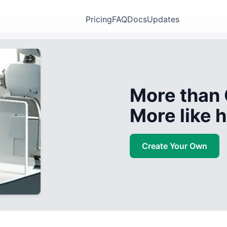
Pricing
FAQ
Docs
Updates
More than 
More like
Create Your Own