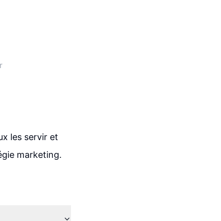
r
 les servir et
tégie marketing.