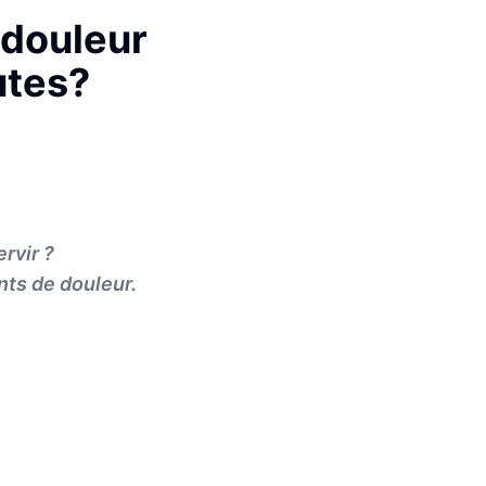
 douleur
utes?
rvir ?
nts de douleur.