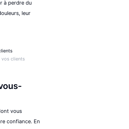
er à perdre du
ouleurs, leur
vos clients
 vous-
 dont vous
tre confiance. En