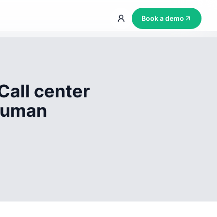
Book a demo
Call center
 human