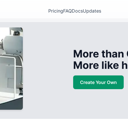
Pricing
FAQ
Docs
Updates
More than 
More like
Create Your Own