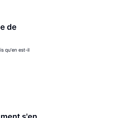
me de
is qu'en est-il
mment s'en