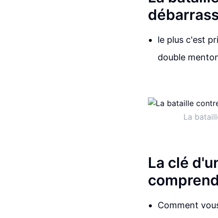
débarrass
le plus c'est p
double menton 
La batail
La clé d'
comprendr
Comment vous 