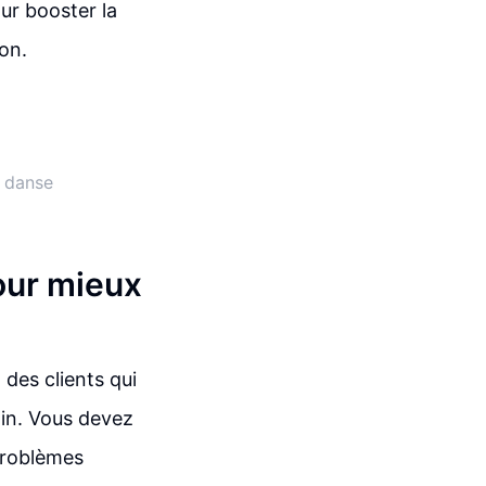
ur booster la
on.
a danse
our mieux
 des clients qui
oin. Vous devez
 problèmes