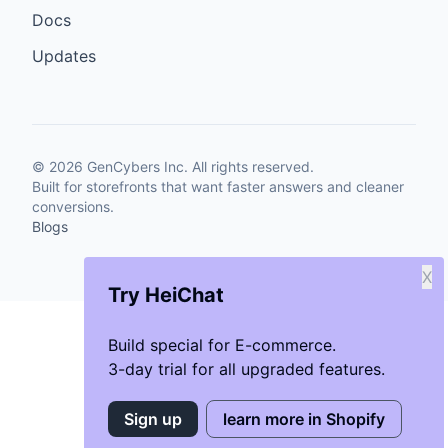
Docs
Updates
©
2026
GenCybers Inc. All rights reserved.
Built for storefronts that want faster answers and cleaner
conversions.
Blogs
X
Try HeiChat
Build special for E-commerce.
3-day trial for all upgraded features.
Sign up
learn more in Shopify