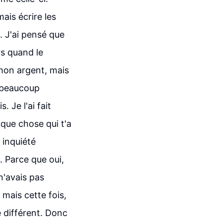
mais écrire les
. J'ai pensé que
ors quand le
r mon argent, mais
i beaucoup
. Je l'ai fait
lque chose qui t'a
 inquiété
. Parce que oui,
 n'avais pas
mais cette fois,
e différent. Donc