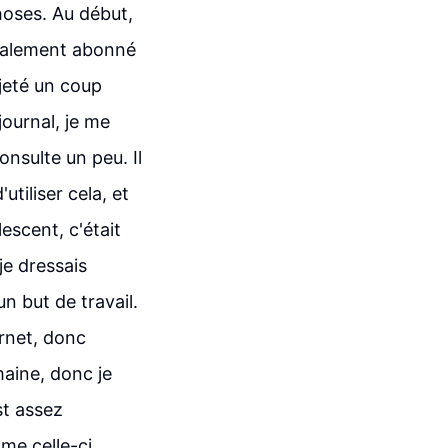
choses. Au début,
 également abonné
 jeté un coup
journal, je me
onsulte un peu. Il
utiliser cela, et
lescent, c'était
je dressais
n but de travail.
arnet, donc
maine, donc je
st assez
me celle-ci.