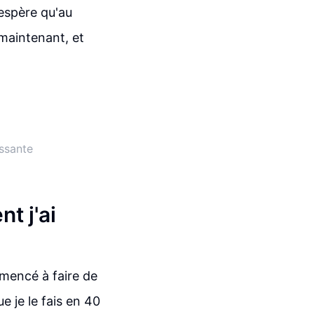
'espère qu'au
 maintenant, et
issante
t j'ai
mmencé à faire de
e je le fais en 40