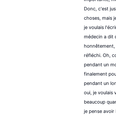
Donc, c'est jus
choses, mais j
je voulais l'éc
médecin a dit q
honnêtement, j
réfléchi. Oh, c
pendant un mois
finalement pou
pendant un lon
oui, je voulais 
beaucoup quant
je pense avoir