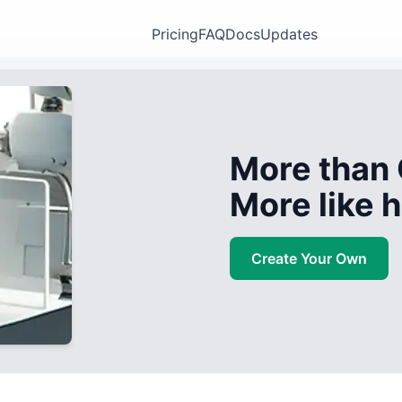
Pricing
FAQ
Docs
Updates
More than 
More like
Create Your Own