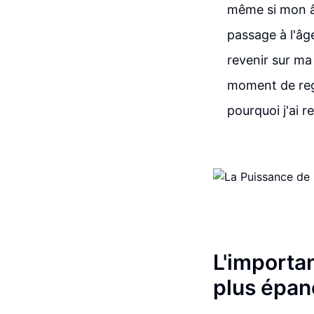
même si mon âg
passage à l'âg
revenir sur ma 
moment de rega
pourquoi j'ai r
L'importan
plus épan