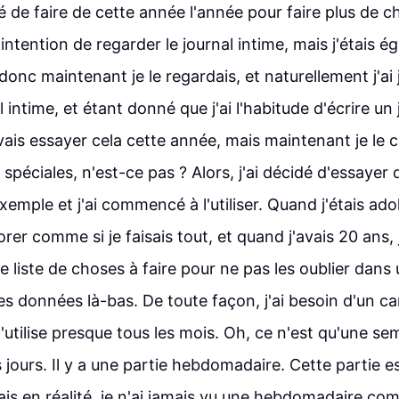
dé de faire de cette année l'année pour faire plus de 
l'intention de regarder le journal intime, mais j'étais
donc maintenant je le regardais, et naturellement j'ai
l intime, et étant donné que j'ai l'habitude d'écrire un 
e vais essayer cela cette année, mais maintenant je le c
 spéciales, n'est-ce pas ? Alors, j'ai décidé d'essayer d'
exemple et j'ai commencé à l'utiliser. Quand j'étais ado
rer comme si je faisais tout, et quand j'avais 20 ans, 
liste de choses à faire pour ne pas les oublier dans u
ses données là-bas. De toute façon, j'ai besoin d'un c
'utilise presque tous les mois. Oh, ce n'est qu'une se
les jours. Il y a une partie hebdomadaire. Cette partie e
is en réalité, je n'ai jamais vu une hebdomadaire com