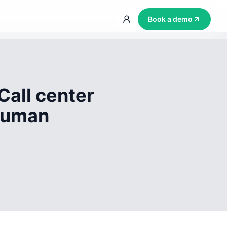
Book a demo
Call center
 human