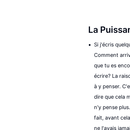
La Puissan
Si j'écris que
Comment arrive
que tu es enco
écrire? La rais
à y penser. C'
dire que cela me
n'y pense plus
fait, avant cel
ne l'avais jama