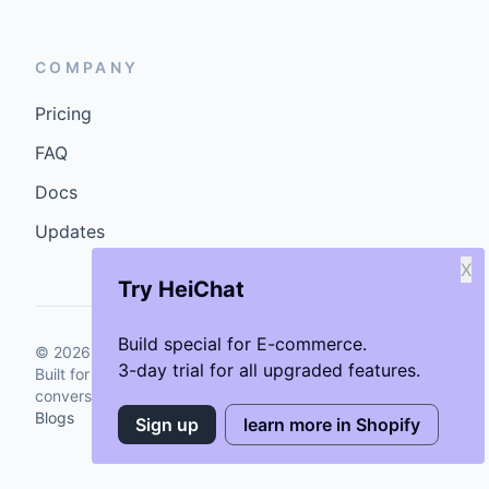
COMPANY
Pricing
FAQ
Docs
Updates
X
Try HeiChat
Build special for E-commerce.
©
2026
GenCybers Inc. All rights reserved.
3-day trial for all upgraded features.
Built for storefronts that want faster answers and cleaner
conversions.
Blogs
Sign up
learn more in Shopify