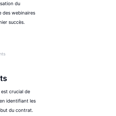
isation du
ue des webinaires
mier succès.
nts
ts
 est crucial de
n identifiant les
but du contrat.