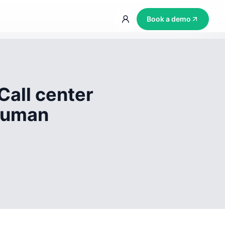
Book a demo
Call center
 human