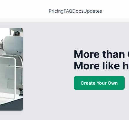
Pricing
FAQ
Docs
Updates
More than 
More like
Create Your Own