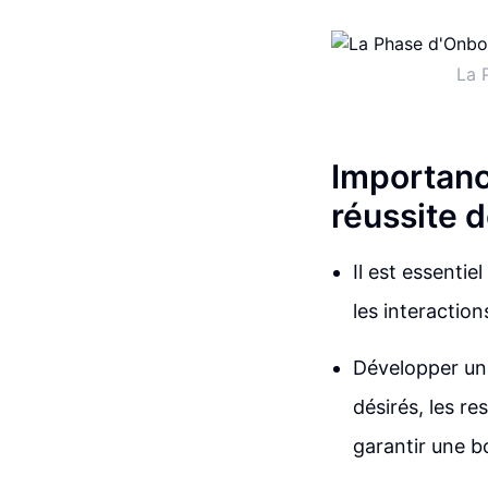
La 
Importance
réussite d
Il est essenti
les interaction
Développer un p
désirés, les re
garantir une b