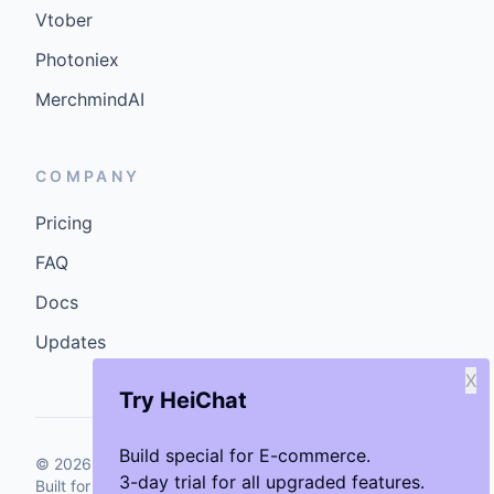
Vtober
Photoniex
MerchmindAI
COMPANY
Pricing
FAQ
Docs
Updates
X
Try HeiChat
Build special for E-commerce.
©
2026
GenCybers Inc. All rights reserved.
3-day trial for all upgraded features.
Built for storefronts that want faster answers and cleaner