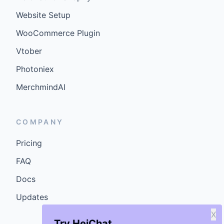
Website Setup
WooCommerce Plugin
Vtober
Photoniex
MerchmindAI
COMPANY
Pricing
FAQ
Docs
Updates
X
Try HeiChat