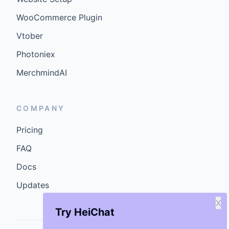
WooCommerce Plugin
Vtober
Photoniex
MerchmindAI
COMPANY
Pricing
FAQ
Docs
Updates
X
Try HeiChat