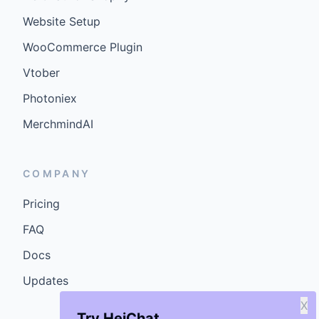
Website Setup
WooCommerce Plugin
Vtober
Photoniex
MerchmindAI
COMPANY
Pricing
FAQ
Docs
Updates
X
Try HeiChat