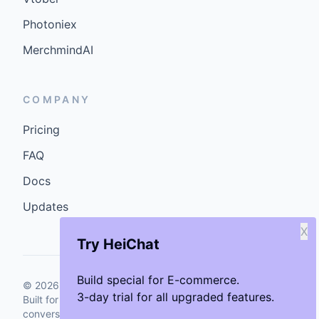
Photoniex
MerchmindAI
COMPANY
Pricing
FAQ
Docs
Updates
X
Try HeiChat
Build special for E-commerce.
©
2026
GenCybers Inc. All rights reserved.
3-day trial for all upgraded features.
Built for storefronts that want faster answers and cleaner
conversions.