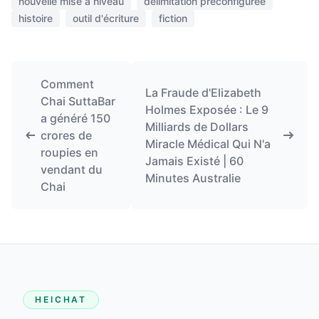
nouvelle mise à niveau
délimitation préconfigurée
histoire
outil d'écriture
fiction
Comment
La Fraude d'Elizabeth
Chai SuttaBar
Holmes Exposée : Le 9
a généré 150
Milliards de Dollars
crores de
Miracle Médical Qui N'a
roupies en
Jamais Existé | 60
vendant du
Minutes Australie
Chai
HEICHAT