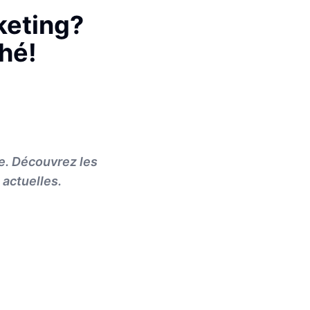
keting?
hé!
e. Découvrez les
 actuelles.