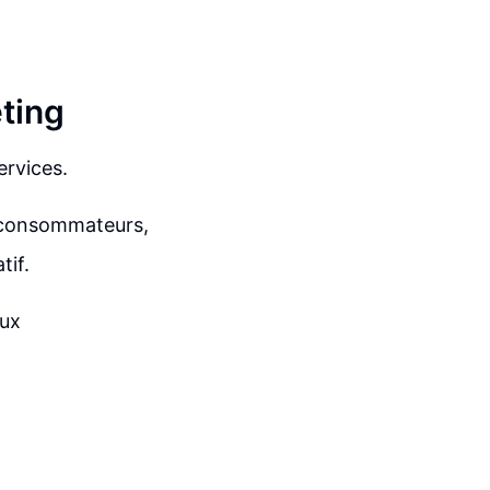
ting
ervices.
s consommateurs,
tif.
aux