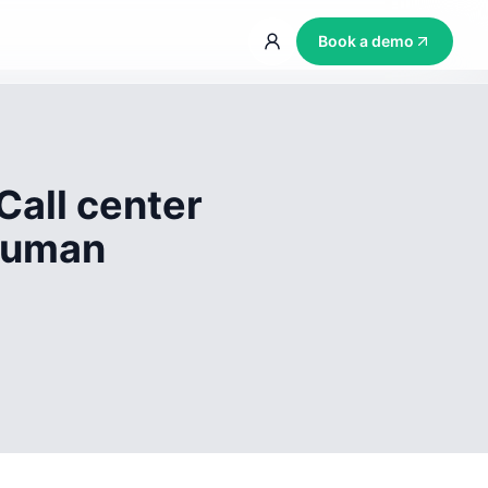
Book a demo
Call center
 human