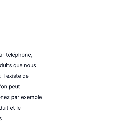
ar téléphone,
duits que nous
l existe de
l'on peut
renez par exemple
uit et le
s