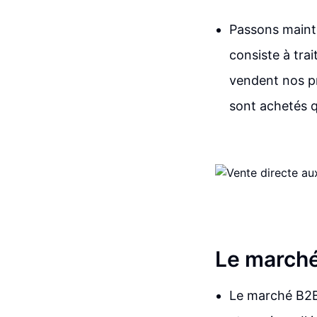
Passons mainte
consiste à trai
vendent nos pr
sont achetés 
Le marché
Le marché B2B 