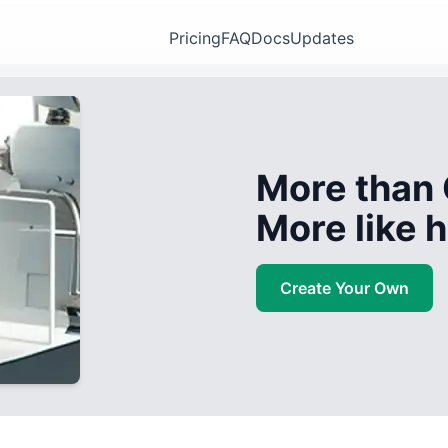
Pricing
FAQ
Docs
Updates
More than 
More like
Create Your Own