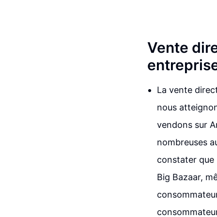
Vente dir
entrepris
La vente direc
nous atteigno
vendons sur A
nombreuses aut
constater que 
Big Bazaar, mêm
consommateur.
consommateur