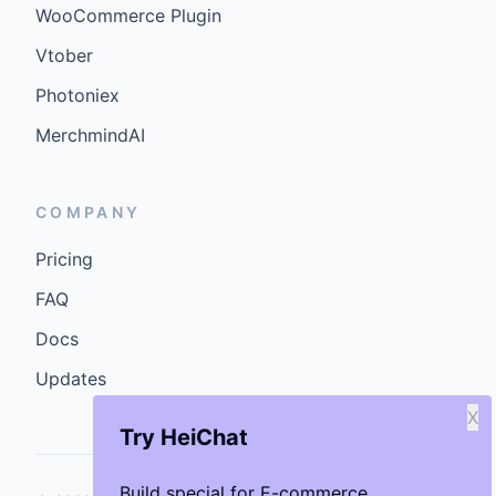
WooCommerce Plugin
Vtober
Photoniex
MerchmindAI
COMPANY
Pricing
FAQ
Docs
Updates
X
Try HeiChat
Build special for E-commerce.