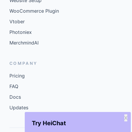
Website Setup
WooCommerce Plugin
Vtober
Photoniex
MerchmindAI
COMPANY
Pricing
FAQ
Docs
Updates
X
Try HeiChat