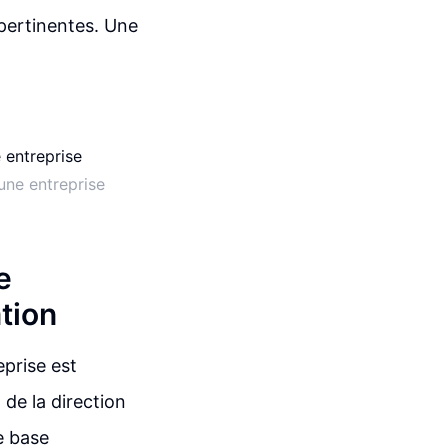
pertinentes. Une
une entreprise
e
ation
eprise est
 de la direction
ne base