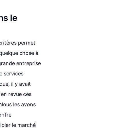
ns le
critères permet
r quelque chose à
 grande entreprise
e services
ue, il y avait
 en revue ces
 Nous les avons
ontre
cibler le marché