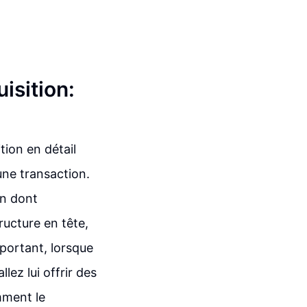
isition:
ion en détail
une transaction.
on dont
ructure en tête,
mportant, lorsque
lez lui offrir des
omment le