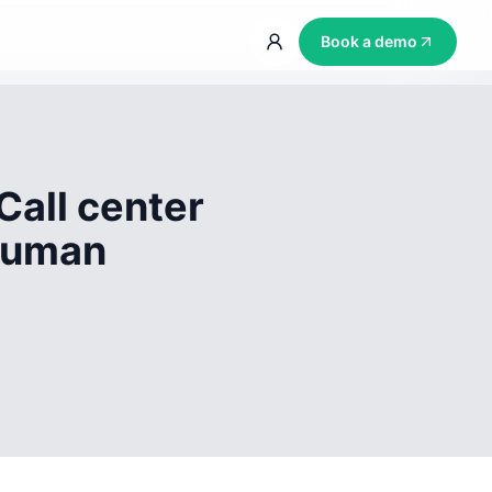
Book a demo
Call center
 human