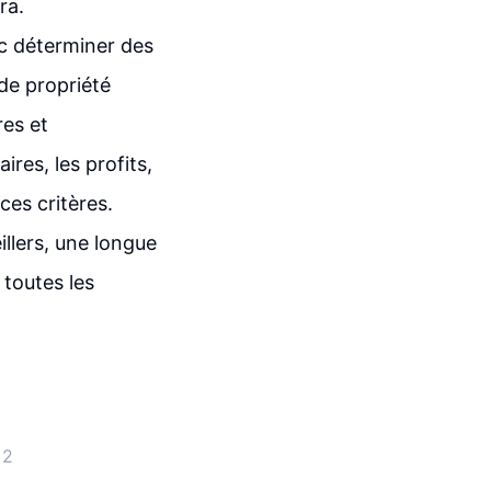
ra.
nc déterminer des
 de propriété
res et
ires, les profits,
ces critères.
illers, une longue
 toutes les
 2