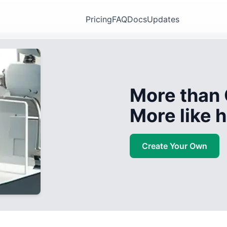
Pricing
FAQ
Docs
Updates
More than 
More like
Create Your Own