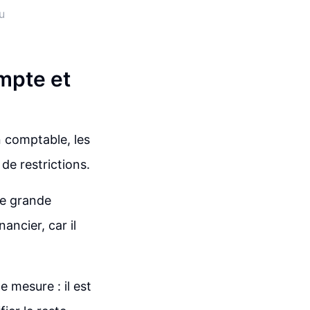
u
mpte et
 comptable, les
e restrictions.
ne grande
ancier, car il
 mesure : il est