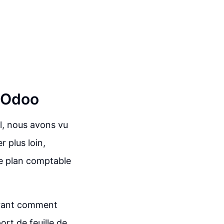
s Odoo
el, nous avons vu
 plus loin,
re plan comptable
trant comment
rt de feuille de