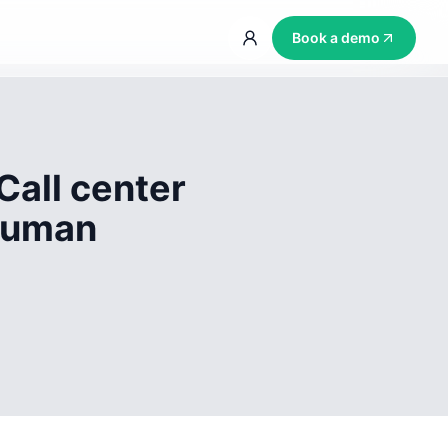
Book a demo
Call center
 human