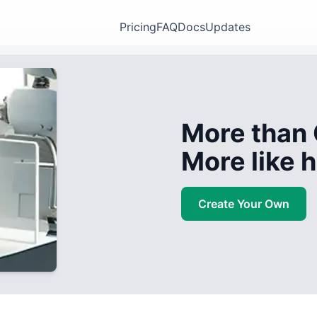
Pricing
FAQ
Docs
Updates
More than 
More like
Create Your Own