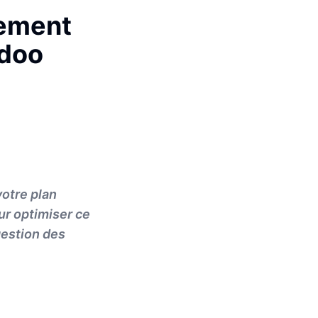
cement
Odoo
votre plan
r optimiser ce
 gestion des