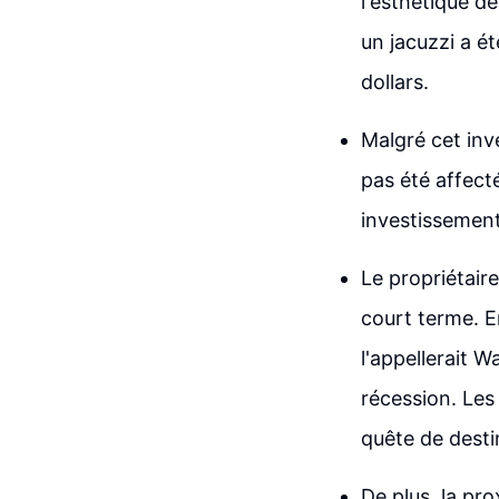
l'esthétique de
un jacuzzi a é
dollars.
Malgré cet inv
pas été affecté
investissement
Le propriétair
court terme. E
l'appellerait 
récession. Les 
quête de desti
De plus, la pr