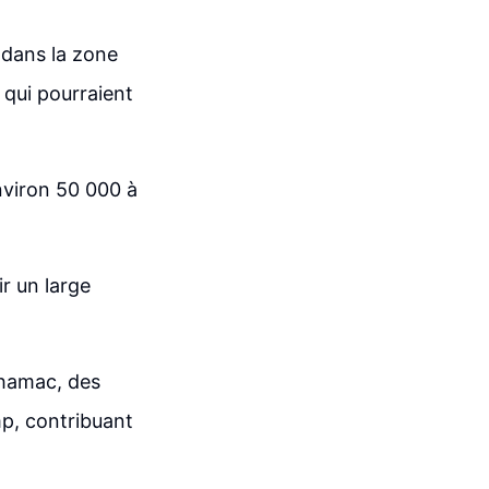
e dans la zone
 qui pourraient
nviron 50 000 à
ir un large
 hamac, des
mp, contribuant