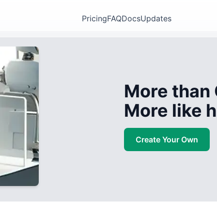
Pricing
FAQ
Docs
Updates
More than 
More like
Create Your Own