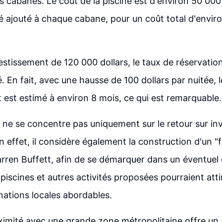
s cabanes. Le coût de la piscine est d'environ 50 000 
té ajouté à chaque cabane, pour un coût total d'envir
estissement de 120 000 dollars, le taux de réservatio
. En fait, avec une hausse de 100 dollars par nuitée, l
 est estimé à environ 8 mois, ce qui est remarquable.
e ne se concentre pas uniquement sur le retour sur in
n effet, il considère également la construction d'un 
Warren Buffett, afin de se démarquer dans un éventuel
piscines et autres activités proposées pourraient atti
nations locales abordables.
oximité avec une grande zone métropolitaine offre un a