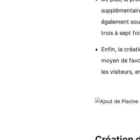
supplémentaire
également soul
trois à sept fo
Enfin, la cré
moyen de favor
les visiteurs, 
Création