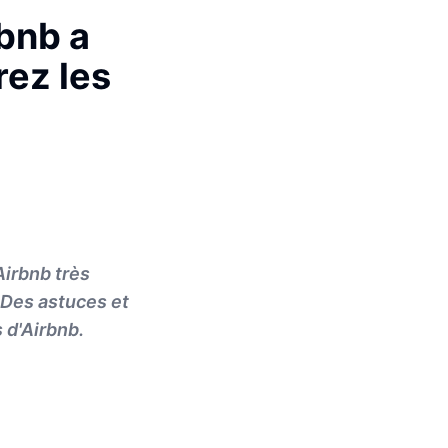
bnb a
rez les
irbnb très
 Des astuces et
 d'Airbnb.