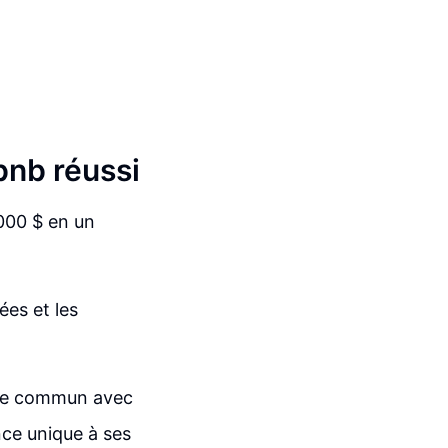
bnb réussi
000 $ en un
ées et les
pace commun avec
nce unique à ses