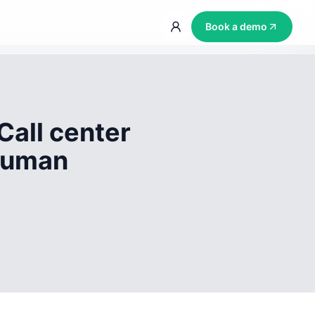
Book a demo
Call center
 human