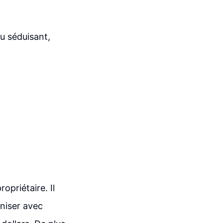
eu séduisant,
opriétaire. Il
oniser avec