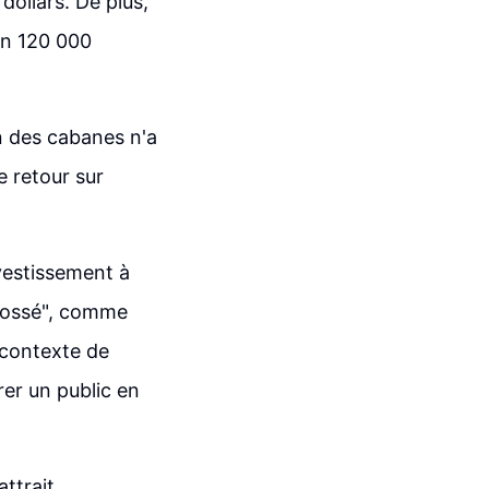
dollars. De plus,
on 120 000
n des cabanes n'a
e retour sur
vestissement à
"fossé", comme
 contexte de
rer un public en
ttrait