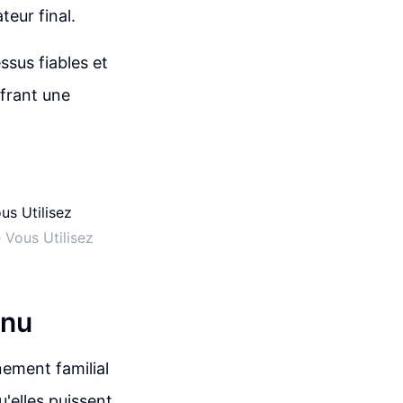
teur final.
ssus fiables et
ffrant une
 Vous Utilisez
inu
nement familial
u'elles puissent