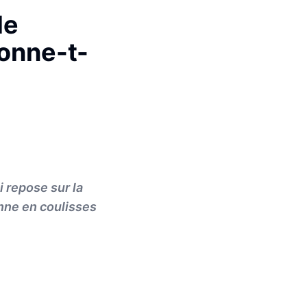
de
onne-t-
 repose sur la
nne en coulisses