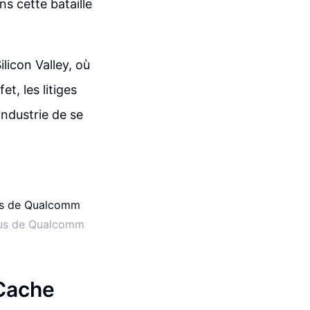
ns cette bataille
icon Valley, où
t, les litiges
industrie de se
enus de Qualcomm
 Cache