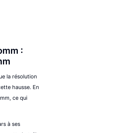
comm :
omm
 la résolution
cette hausse. En
omm, ce qui
ars à ses