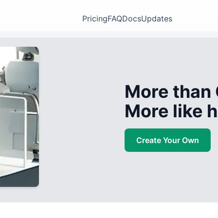
Pricing
FAQ
Docs
Updates
More than 
More like
Create Your Own