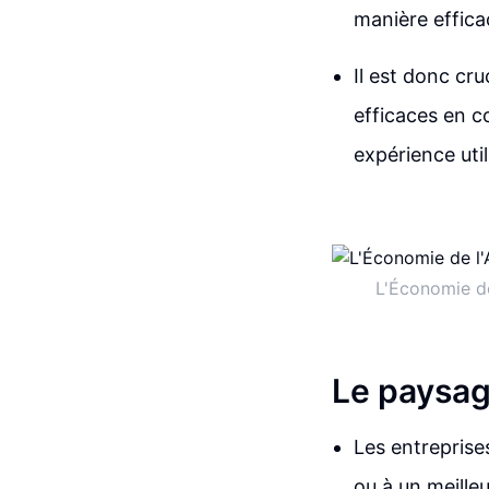
manière efficac
Il est donc cru
efficaces en co
expérience uti
L'Économie de
Le paysage
Les entreprise
ou à un meille