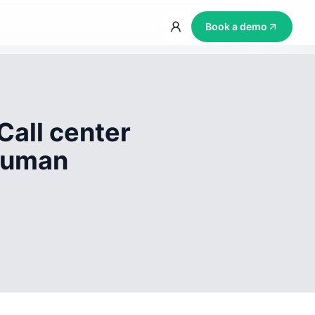
Book a demo
Call center
 human