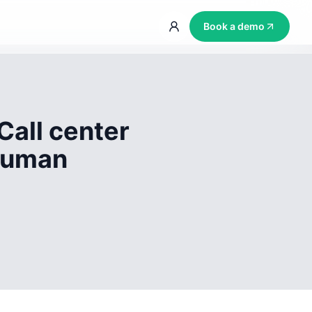
Book a demo
Call center
 human