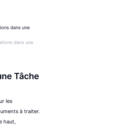
.
ations dans une
 une Tâche
ur les
uments à traiter.
e haut,