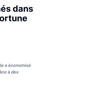
hés dans
Fortune
le a économisé
âce à des