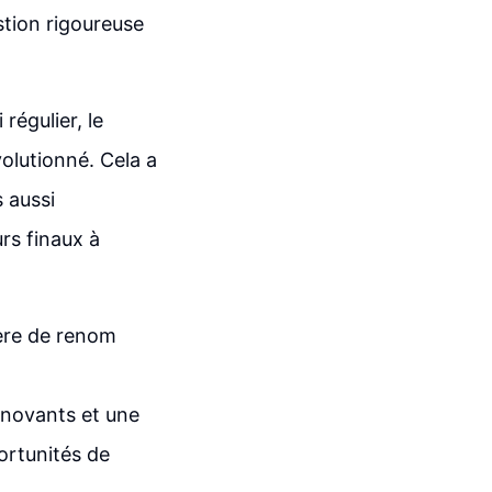
stion rigoureuse
régulier, le
volutionné. Cela a
 aussi
urs finaux à
ière de renom
nnovants et une
portunités de