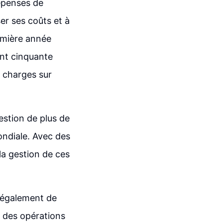
épenses de
er ses coûts et à
emière année
nt cinquante
e charges sur
gestion de plus de
mondiale. Avec des
 la gestion de ces
s également de
é des opérations