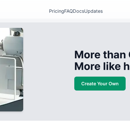
Pricing
FAQ
Docs
Updates
More than 
More like
Create Your Own