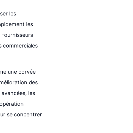
ser les
apidement les
x fournisseurs
ns commerciales
mme une corvée
mélioration des
 avancées, les
 opération
our se concentrer