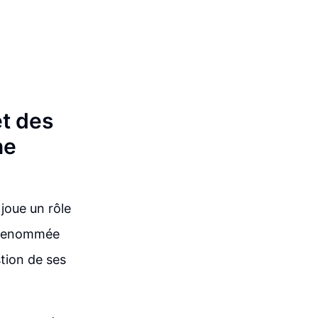
et des
ne
joue un rôle
e renommée
stion de ses