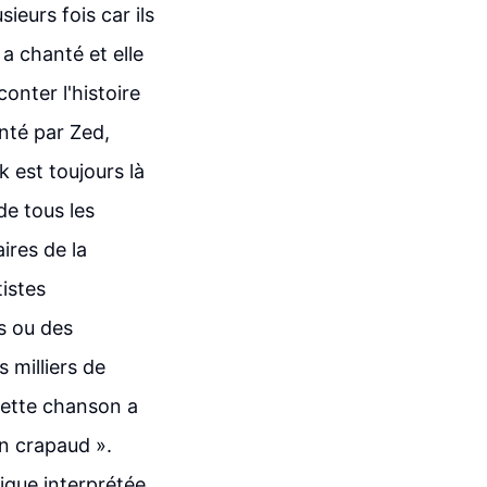
ieurs fois car ils
 a chanté et elle
onter l'histoire
enté par Zed,
 est toujours là
de tous les
ires de la
istes
s ou des
 milliers de
cette chanson a
un crapaud ».
ique interprétée