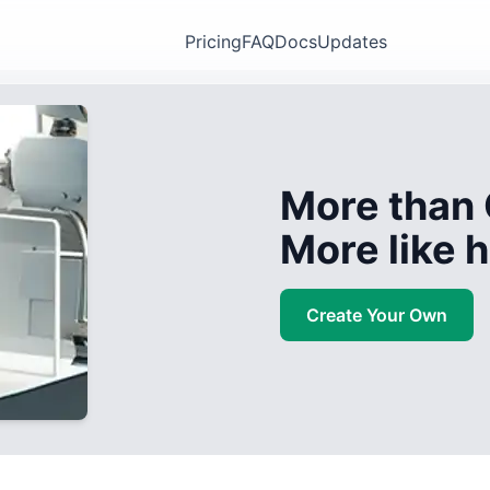
Pricing
FAQ
Docs
Updates
More than 
More like
Create Your Own