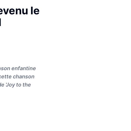
evenu le
1
anson enfantine
 cette chanson
e 'Joy to the