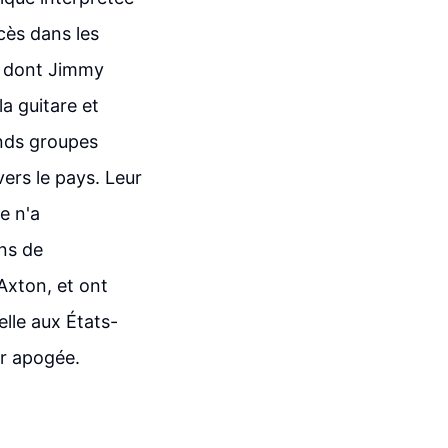
cès dans les
, dont Jimmy
a guitare et
ands groupes
ers le pays. Leur
e n'a
ons de
xton, et ont
lle aux États-
ur apogée.