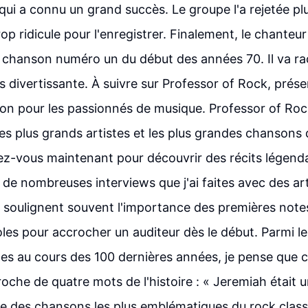
ui a connu un grand succès. Le groupe l'a rejetée plus
rop ridicule pour l'enregistrer. Finalement, le chanteur
 chanson numéro un du début des années 70. Il va rac
s divertissante. À suivre sur Professor of Rock, prés
ion pour les passionnés de musique. Professor of Rock
les plus grands artistes et les plus grandes chansons 
-vous maintenant pour découvrir des récits légenda
de nombreuses interviews que j'ai faites avec des art
ls soulignent souvent l'importance des premières note
les pour accrocher un auditeur dès le début. Parmi les
es au cours des 100 dernières années, je pense que 
roche de quatre mots de l'histoire : « Jeremiah était 
ne des chansons les plus emblématiques du rock class