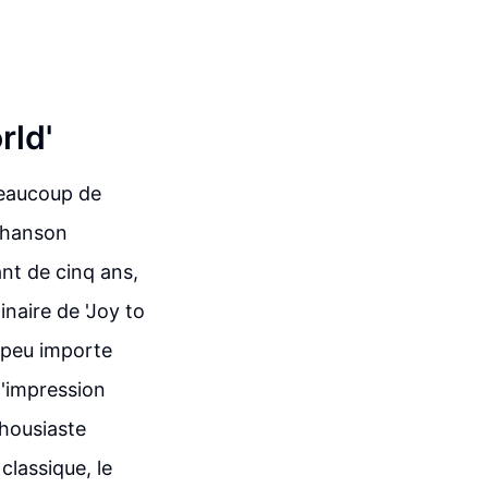
rld'
beaucoup de
 chanson
ant de cinq ans,
naire de 'Joy to
, peu importe
l'impression
thousiaste
classique, le