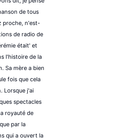
ons dit, je pense
chanson de tous
 proche, n'est-
tions de radio de
érémie était' et
 l'histoire de la
n. Sa mère a bien
ule fois que cela
 Lorsque j'ai
elques spectacles
la royauté de
que par la
ns qui a ouvert la