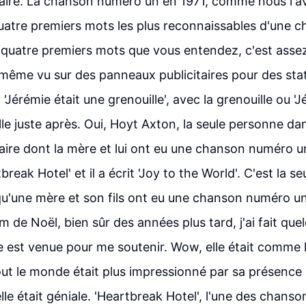
ire. La chanson numéro un en 1971, comme nous l'av
quatre premiers mots les plus reconnaissables d'une 
 quatre premiers mots que vous entendez, c'est assez
i même vu sur des panneaux publicitaires pour des sta
 'Jérémie était une grenouille', avec la grenouille ou 'J
lle juste après. Oui, Hoyt Axton, la seule personne dans
ire dont la mère et lui ont eu une chanson numéro u
break Hotel' et il a écrit 'Joy to the World'. C'est la se
 qu'une mère et son fils ont eu une chanson numéro un.
m de Noël, bien sûr des années plus tard, j'ai fait qu
lle est venue pour me soutenir. Wow, elle était comme 
tout le monde était plus impressionné par sa présence 
le était géniale. 'Heartbreak Hotel', l'une des chanso