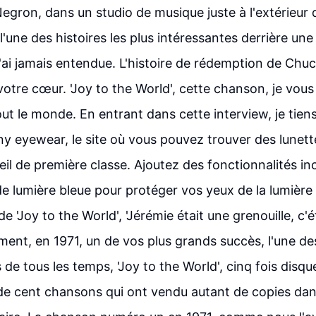
gron, dans un studio de musique juste à l'extérieur 
 l'une des histoires les plus intéressantes derrière u
j'ai jamais entendue. L'histoire de rédemption de Chu
tre cœur. 'Joy to the World', cette chanson, je vous l
out le monde. En entrant dans cette interview, je tien
y eyewear, le site où vous pouvez trouver des lunett
leil de première classe. Ajoutez des fonctionnalités 
de lumière bleue pour protéger vos yeux de la lumière
e de 'Joy to the World', 'Jérémie était une grenouille, c'
ement, en 1971, un de vos plus grands succès, l'une d
 de tous les temps, 'Joy to the World', cinq fois disque 
de cent chansons qui ont vendu autant de copies dans 