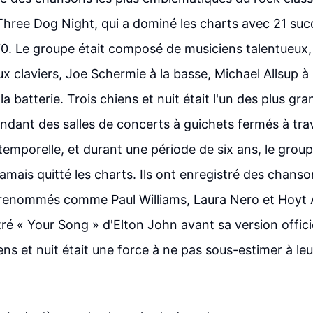
Three Dog Night, qui a dominé les charts avec 21 suc
70. Le groupe était composé de musiciens talentueux
 claviers, Joe Schermie à la basse, Michael Allsup à l
a batterie. Trois chiens et nuit était l'un des plus gr
ndant des salles de concerts à guichets fermés à trav
temporelle, et durant une période de six ans, le group
amais quitté les charts. Ils ont enregistré des chans
renommés comme Paul Williams, Laura Nero et Hoyt A
é « Your Song » d'Elton John avant sa version officie
ens et nuit était une force à ne pas sous-estimer à le