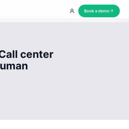
Book a demo
Call center
 human