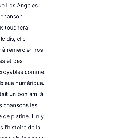
de Los Angeles.
ne chanson
ck touchera
e dis, elle
s à remercier nos
es et des
incroyables comme
 bleue numérique.
était un bon ami à
es chansons les
de platine. Il n'y
l'histoire de la