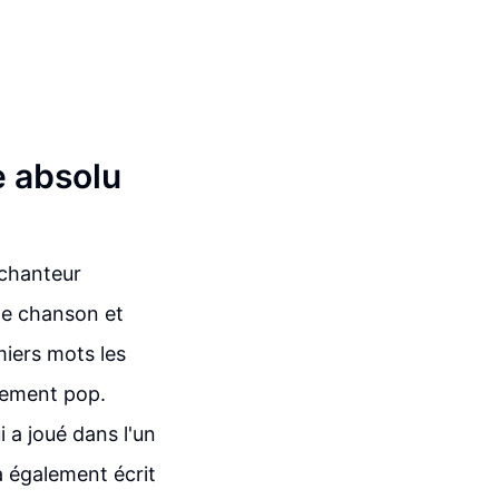
e absolu
 chanteur
te chanson et
miers mots les
trement pop.
i a joué dans l'un
a également écrit