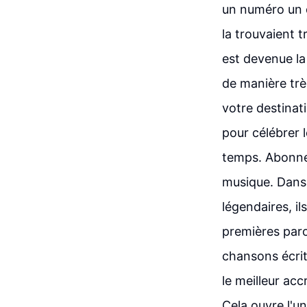
un numéro un q
la trouvaient t
est devenue la
de manière trè
votre destinat
pour célébrer 
temps. Abonnez
musique. Dans 
légendaires, i
premières paro
chansons écrit
le meilleur acc
Cela ouvre l'u