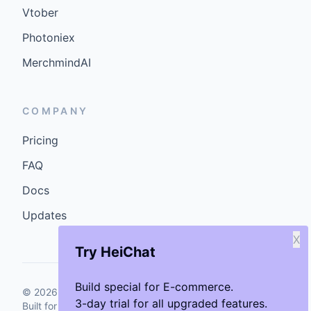
Vtober
Photoniex
MerchmindAI
COMPANY
Pricing
FAQ
Docs
Updates
X
Try HeiChat
Build special for E-commerce.
©
2026
GenCybers Inc. All rights reserved.
3-day trial for all upgraded features.
Built for storefronts that want faster answers and cleaner