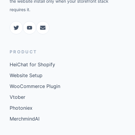
the website install only when your storefront stack
requires it.
PRODUCT
HeiChat for Shopify
Website Setup
WooCommerce Plugin
Vtober
Photoniex
MerchmindAI