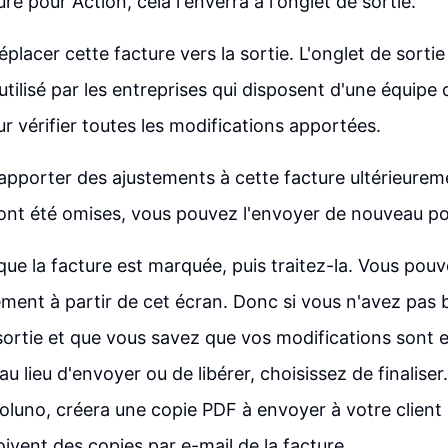
ure pour Action, cela l'enverra à l'onglet de sortie.
placer cette facture vers la sortie. L'onglet de sortie
tilisé par les entreprises qui disposent d'une équipe
r vérifier toutes les modifications apportées.
apporter des ajustements à cette facture ultérieurem
 ont été omises, vous pouvez l'envoyer de nouveau p
ue la facture est marquée, puis traitez-la. Vous pouve
ement à partir de cet écran. Donc si vous n'avez pas b
sortie et que vous savez que vos modifications sont 
u lieu d'envoyer ou de libérer, choisissez de finaliser
oluno, créera une copie PDF à envoyer à votre client
çoivent des copies par e-mail de la facture.