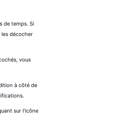
es de temps. Si
z les décocher
 cochés, vous
dition à côté de
ifications.
uant sur l'icône