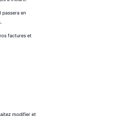
el passera en
.
vos factures et
haitez modifier et