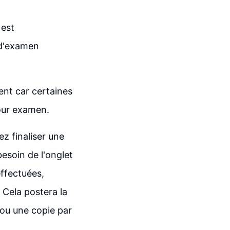
 est
 d'examen
ent car certaines
our examen.
z finaliser une
esoin de l'onglet
effectuées,
. Cela postera la
 ou une copie par