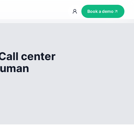
Book a demo
Call center
 human