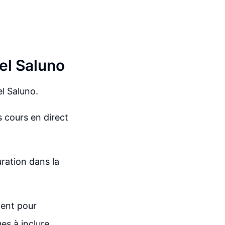
iel Saluno
el Saluno.
 cours en direct
ration dans la
ment pour
ges à inclure.