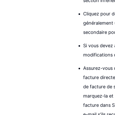
section inférie
Cliquez pour dé
généralement u
secondaire pou
Si vous devez 
modifications
Assurez-vous q
facture direct
de facture de 
marquez-la et a
facture dans S
e-mail s'ils re