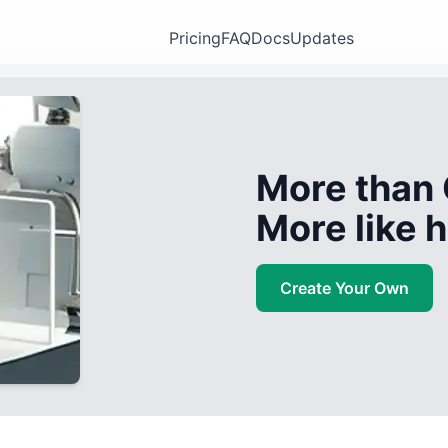
Pricing
FAQ
Docs
Updates
More than 
More like
Create Your Own