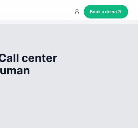
Book a demo
Call center
 human