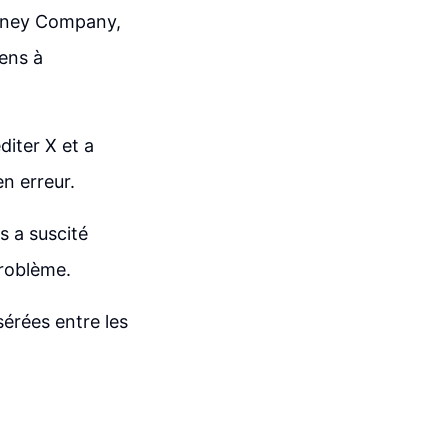
isney Company,
gens à
diter X et a
n erreur.
s a suscité
problème.
sérées entre les