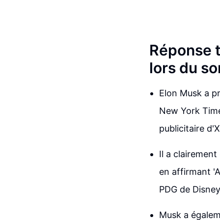
Réponse t
lors du s
Elon Musk a p
New York Times
publicitaire d
Il a clairemen
en affirmant 'A
PDG de Disney,
Musk a égalem