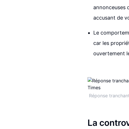
annonceuses qu
accusant de vou
Le comportemen
car les propri
ouvertement l
Réponse tranchan
La controv