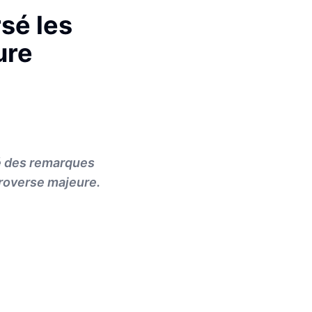
sé les
ure
é des remarques
troverse majeure.