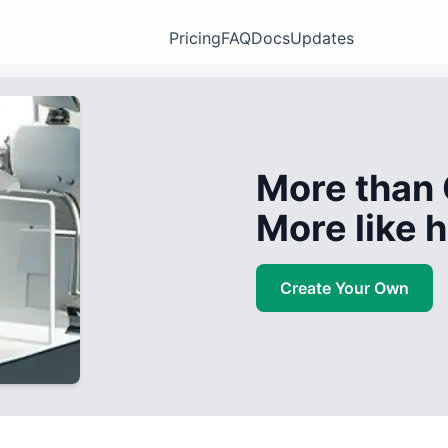
Pricing
FAQ
Docs
Updates
More than 
More like
Create Your Own