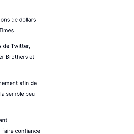
ions de dollars
Times.
s de Twitter,
r Brothers et
nement afin de
ela semble peu
ant
i faire confiance