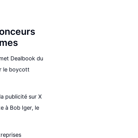
nonceurs
imes
mmet Dealbook du
 le boycott
a publicité sur X
e à Bob Iger, le
reprises