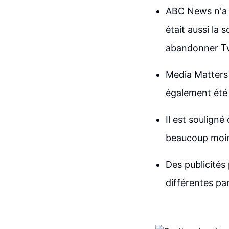
ABC News n'a j
était aussi la
abandonner Twi
Media Matters 
également été 
Il est souligné
beaucoup moins
Des publicités
différentes part