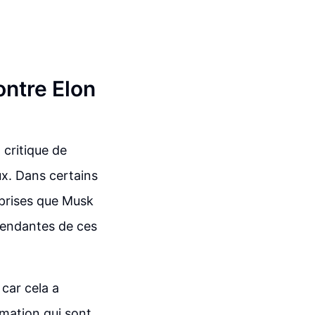
ntre Elon
 critique de
x. Dans certains
eprises que Musk
pendantes de ces
car cela a
rmation qui sont