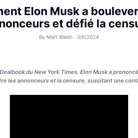
nt Elon Musk a boulever
nonceurs et défié la cens
By
Matt Walsh
·
3/6/2024
Dealbook du New York Times, Elon Musk a prononc
re les annonceurs et la censure, suscitant une con