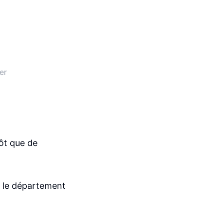
er
tôt que de
t le département