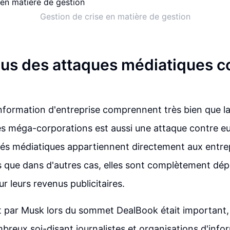
Gestion de crise en matière de gestion
us des attaques médiatiques co
nformation d'entreprise comprennent très bien que la
s méga-corporations est aussi une attaque contre eu
tés médiatiques appartiennent directement aux entr
s que dans d'autres cas, elles sont complètement dé
r leurs revenus publicitaires.
it par Musk lors du sommet DealBook était important, 
reux soi-disant journalistes et organisations d'info