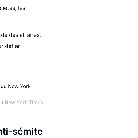
iétés, les
de des affaires,
r défier
du New York Times
nti-sémite