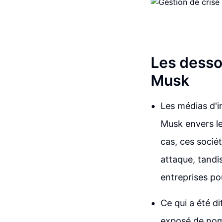
Les desso
Musk
Les médias d'i
Musk envers le
cas, ces socié
attaque, tandi
entreprises pou
Ce qui a été d
exposé de nomb