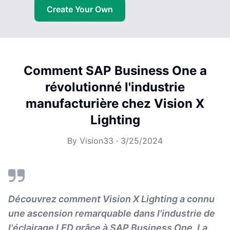
Create Your Own
Comment SAP Business One a
révolutionné l'industrie
manufacturière chez Vision X
Lighting
By
Vision33
·
3/25/2024
Découvrez comment Vision X Lighting a connu
une ascension remarquable dans l'industrie de
l'éclairage LED grâce à SAP Business One. La