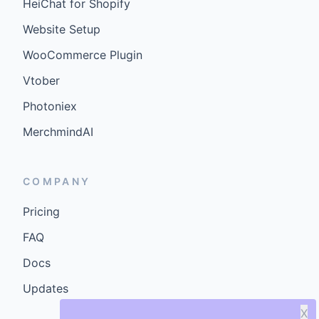
HeiChat for Shopify
Website Setup
WooCommerce Plugin
Vtober
Photoniex
MerchmindAI
COMPANY
Pricing
FAQ
Docs
Updates
X