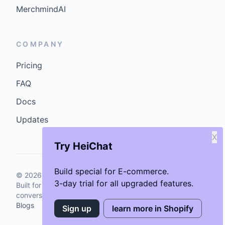
MerchmindAI
COMPANY
Pricing
FAQ
Docs
Updates
X
Try HeiChat
Build special for E-commerce.
©
2026
GenCybers Inc. All rights reserved.
3-day trial for all upgraded features.
Built for storefronts that want faster answers and cleaner
conversions.
Blogs
Sign up
learn more in Shopify