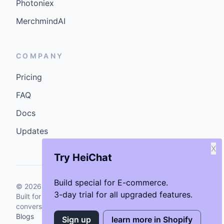
Photoniex
MerchmindAI
COMPANY
Pricing
FAQ
Docs
Updates
X
Try HeiChat
Build special for E-commerce.
©
2026
GenCybers Inc. All rights reserved.
3-day trial for all upgraded features.
Built for storefronts that want faster answers and cleaner
conversions.
Blogs
Sign up
learn more in Shopify