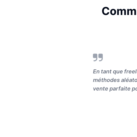
Commen
En tant que free
méthodes aléatoi
vente parfaite p