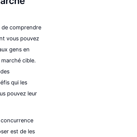
marché
al de comprendre
ent vous pouvez
 aux gens en
e marché cible.
 des
fis qui les
ous pouvez leur
e concurrence
ser est de les