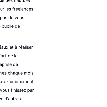
le des hauts et
ur les freelances
z pas de vous
e publie de
éaux et à réaliser
art de la
eprise de
enez chaque mois
omptez uniquement
vous finissez par
ec d'autres