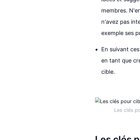
membres. N'en
n'avez pas int
exemple ses p
En suivant ces
en tant que cr
cible.
Les clés p
Les clés 