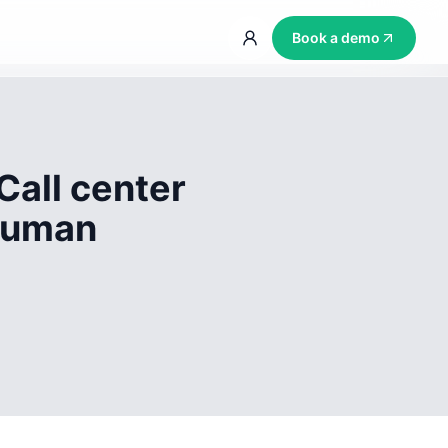
Book a demo
Call center
 human