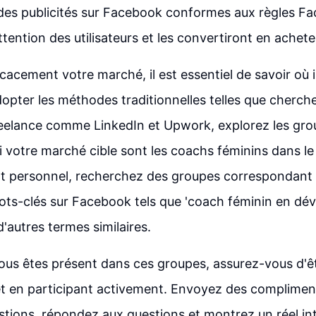
 des publicités sur Facebook conformes aux règles Fa
ttention des utilisateurs et les convertiront en achete
icacement votre marché, il est essentiel de savoir où i
dopter les méthodes traditionnelles telles que cherche
freelance comme LinkedIn et Upwork, explorez les gr
i votre marché cible sont les coachs féminins dans l
 personnel, recherchez des groupes correspondant à
mots-clés sur Facebook tels que 'coach féminin en d
'autres termes similaires.
ous êtes présent dans ces groupes, assurez-vous d'êt
et en participant activement. Envoyez des complime
stions, répondez aux questions et montrez un réel int