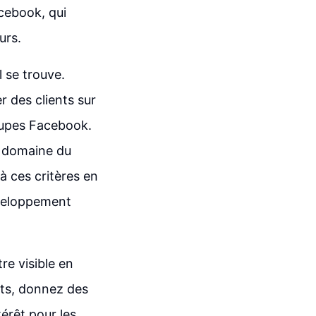
cebook, qui
urs.
l se trouve.
r des clients sur
oupes Facebook.
e domaine du
 ces critères en
éveloppement
re visible en
nts, donnez des
érêt pour les