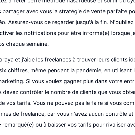
tez arrêter cette méthode hasardeuse et sortir du cyc
is partager avec vous la stratégie de vente parfaite po
éo. Assurez-vous de regarder jusqu'à la fin. N'oublie
tiver les notifications pour être informé(e) lorsque j
éos chaque semaine.
raya et j'aide les freelances à trouver leurs clients id
six chiffres, même pendant la pandémie, en utilisant l'
arketing. Si vous voulez gagner plus dans votre entr
s devez contrôler le nombre de clients que vous obt
de vos tarifs. Vous ne pouvez pas le faire si vous c
ormes de freelance, car vous n'avez aucun contrôle et 
 remarqué(e) ou à baisser vos tarifs pour rivaliser av