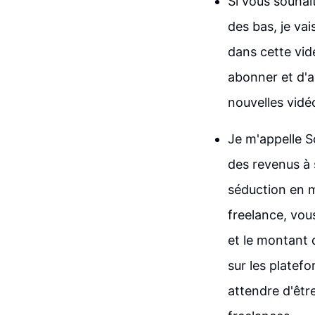
Si vous souhai
des bas, je va
dans cette vid
abonner et d'ac
nouvelles vid
Je m'appelle So
des revenus à 
séduction en m
freelance, vou
et le montant 
sur les platef
attendre d'être