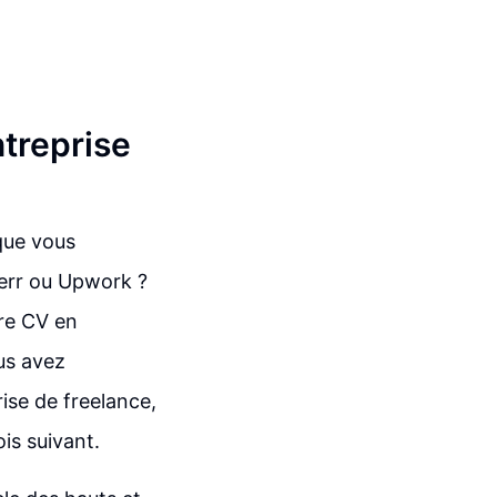
ntreprise
 que vous
verr ou Upwork ?
re CV en
us avez
ise de freelance,
ois suivant.