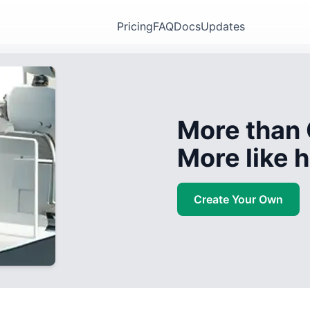
Pricing
FAQ
Docs
Updates
More than 
More like
Create Your Own