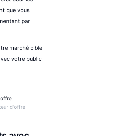
nt que vous
mmentant par
otre marché cible
avec votre public
eur d'offre
ts avec