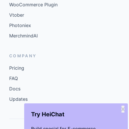
WooCommerce Plugin
Vtober
Photoniex
MerchmindAI
COMPANY
Pricing
FAQ
Docs
Updates
X
Try HeiChat
Build special for E-commerce.