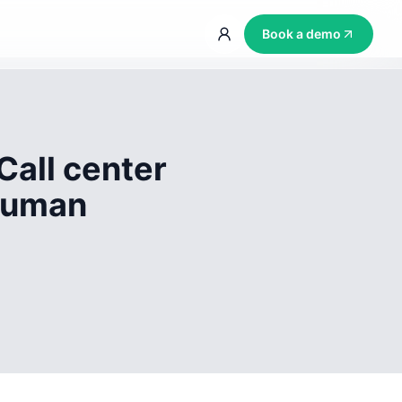
Book a demo
Call center
 human