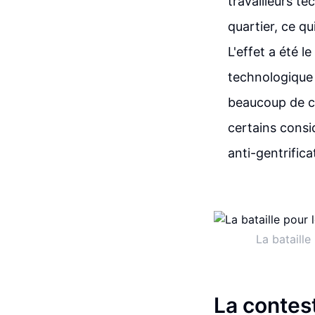
travailleurs t
quartier, ce q
L'effet a été l
technologique 
beaucoup de con
certains consi
anti-gentrifica
La bataill
La contest