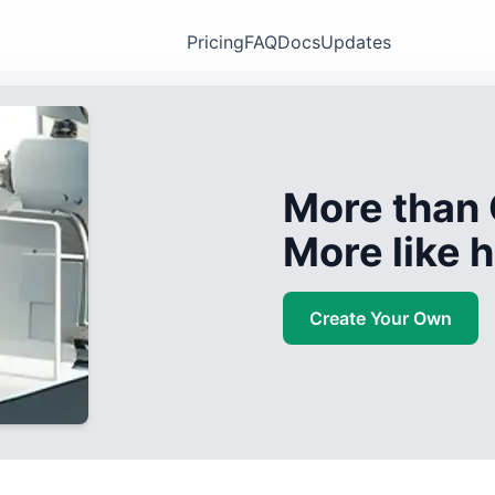
Pricing
FAQ
Docs
Updates
More than 
More like
Create Your Own