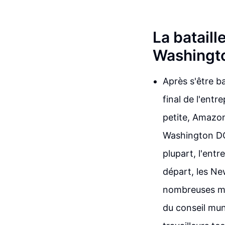
La batail
Washingto
Après s'être b
final de l'entr
petite, Amazon
Washington DC,
plupart, l'entr
départ, les Ne
nombreuses ma
du conseil muni