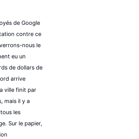
ployés de Google
tation contre ce
 verrons-nous le
ment eu un
rds de dollars de
ord arrive
ille finit par
 mais il y a
tous les
e. Sur le papier,
ion