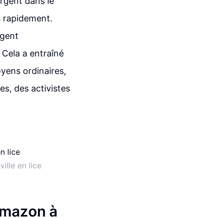
rgent dans le
ès rapidement.
rgent
 Cela a entraîné
oyens ordinaires,
s, des activistes
lle en lice
'Amazon à