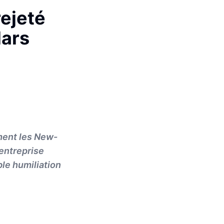
rejeté
lars
ment les New-
'entreprise
ble humiliation