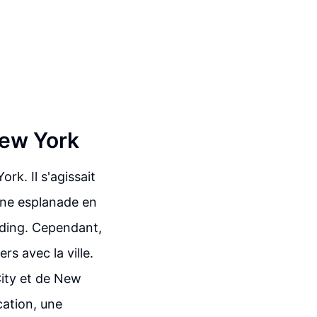
New York
k. Il s'agissait
 une esplanade en
lding. Cependant,
rs avec la ville.
 City et de New
cation, une