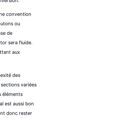
nversion.
une convention
outons ou
ase de
tor sera fluide.
ttant aux
lexité des
 sections variées
es éléments
al est aussi bon
vent donc rester