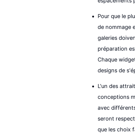
espacements pe
Pour que le pl
de nommage es
galeries doive
préparation est
Chaque widget
designs de s'é
L'un des attrai
conceptions mo
avec différent
seront respect
que les choix f