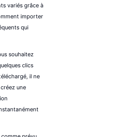
ts variés grâce à
 comment importer
équents qui
us souhaitez
uelques clics
éléchargé, il ne
, créez une
ion
 instantanément
as comme prévu.