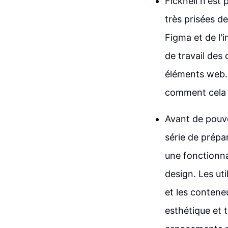
Ficknell n'est
très prisées d
Figma et de l'
de travail des 
éléments web. 
comment cela f
Avant de pouvoi
série de prépar
une fonctionna
design. Les ut
et les contene
esthétique et 