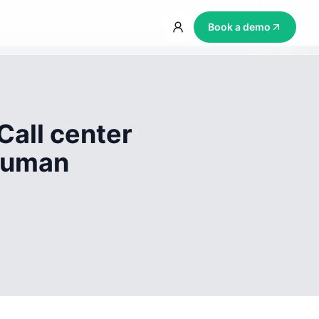
Book a demo
Call center
 human