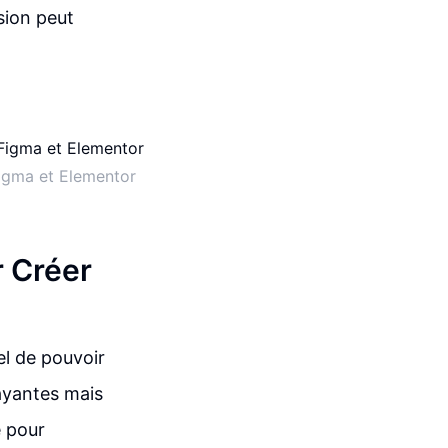
sion peut
 Figma et Elementor
r Créer
el de pouvoir
rayantes mais
e pour