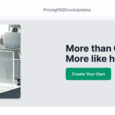
Pricing
FAQ
Docs
Updates
More than 
More like
Create Your Own