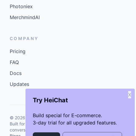
Photoniex
MerchmindAI
COMPANY
Pricing
FAQ
Docs
Updates
X
Try HeiChat
Build special for E-commerce.
©
2026
GenCybers Inc. All rights reserved.
3-day trial for all upgraded features.
Built for storefronts that want faster answers and cleaner
conversions.
Blogs