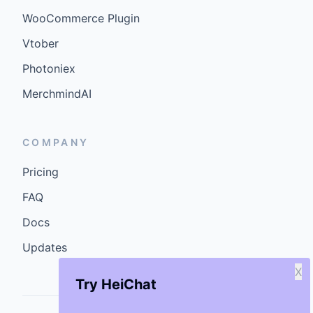
WooCommerce Plugin
Vtober
Photoniex
MerchmindAI
COMPANY
Pricing
FAQ
Docs
Updates
X
Try HeiChat