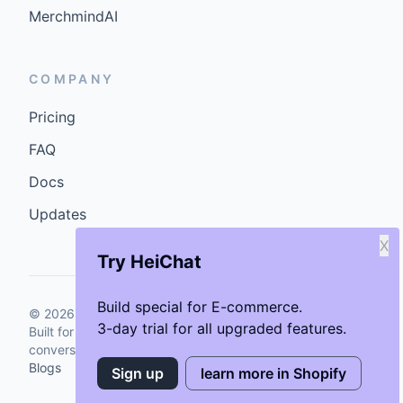
MerchmindAI
COMPANY
Pricing
FAQ
Docs
Updates
X
Try HeiChat
Build special for E-commerce.
©
2026
GenCybers Inc. All rights reserved.
3-day trial for all upgraded features.
Built for storefronts that want faster answers and cleaner
conversions.
Blogs
Sign up
learn more in Shopify