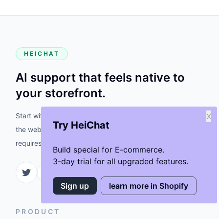
HEICHAT
AI support that feels native to
your storefront.
Start with the Shopify app when possible, then fall back to
X
Try HeiChat
the website install only when your storefront stack
requires it.
Build special for E-commerce.
3-day trial for all upgraded features.
Sign up
learn more in Shopify
PRODUCT