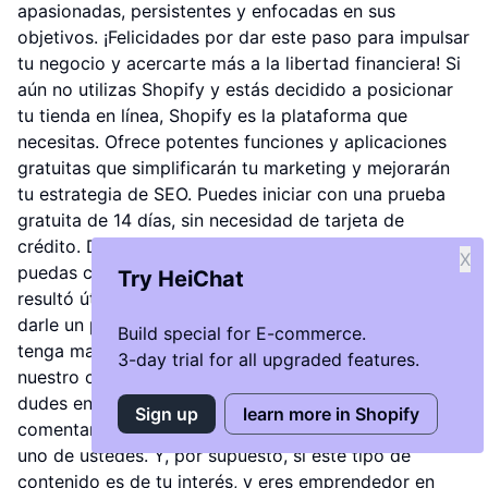
apasionadas, persistentes y enfocadas en sus
objetivos. ¡Felicidades por dar este paso para impulsar
tu negocio y acercarte más a la libertad financiera! Si
aún no utilizas Shopify y estás decidido a posicionar
tu tienda en línea, Shopify es la plataforma que
necesitas. Ofrece potentes funciones y aplicaciones
gratuitas que simplificarán tu marketing y mejorarán
tu estrategia de SEO. Puedes iniciar con una prueba
gratuita de 14 días, sin necesidad de tarjeta de
crédito. Dejaré un enlace en la descripción para que
X
puedas comenzar tu viaje empresarial. Si este video te
Try HeiChat
resultó útil y obtuviste información valiosa, no olvides
darle un pulgar arriba. Esto ayudará a que el video
Build special for E-commerce.
tenga mayor alcance, contribuirá al crecimiento de
3-day trial for all upgraded features.
nuestro canal y fortalecerá nuestra comunidad. No
dudes en dejarnos tus preguntas en la sección de
Sign up
learn more in Shopify
comentarios. Nos esforzaremos por responder a cada
uno de ustedes. Y, por supuesto, si este tipo de
contenido es de tu interés, y eres emprendedor en